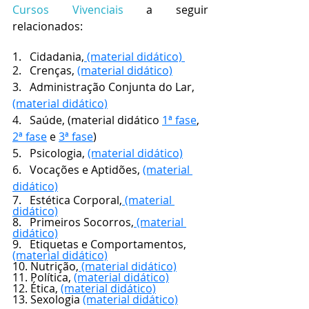
Cursos Vivenciais
 a seguir 
relacionados:
1.   Cidadania,
 (material didático)
2.   Crenças, 
(material didático)
3.   Administração Conjunta do Lar, 
(material didático)
4.   Saúde, (material didático 
1ª fase
, 
2ª fase
 e 
3ª fase
) 
5.   Psicologia, 
(material didático)
6.   Vocações e Aptidões, 
(material 
didático)
7.   Estética Corporal,
 (material 
didático)
8.   Primeiros Socorros,
 (material 
didático)
9.   Etiquetas e Comportamentos, 
(material didático)
10. Nutrição,
 (material didático)
11. Política, 
(material didático)
12. Ética, 
(material didático)
13. Sexologia 
(material didático)