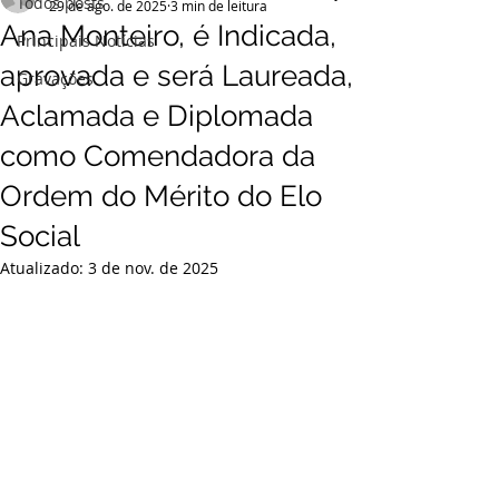
Todos posts
29 de ago. de 2025
3 min de leitura
Ana Monteiro, é Indicada,
Principais Notícias
aprovada e será Laureada,
Gravações
Aclamada e Diplomada
como Comendadora da
Ordem do Mérito do Elo
Social
Atualizado:
3 de nov. de 2025