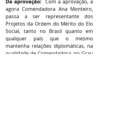
Da aprovação:  
Com a aprovação, a 
agora Comendadora Ana Monteiro, 
passa a ser representante dos 
Projetos da Ordem do Mérito do Elo 
Social, tanto no Brasil quanto em 
qualquer país que o mesmo 
mantenha relações diplomáticas, na 
qualidade de Comendadora, no Grau 
de 
"
Comendum/Adeptus"
 Titulo nº 
751 " datado de 
21/08/2025
,
 prenotado no Livro de 
Honrarias nº 07,
TITULO DE COMENDADORA
CERIMONIAL - EVENTO DE ACLAMAÇÃO