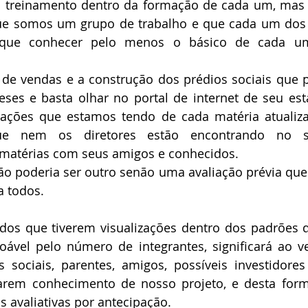
 treinamento dentro da formação de cada um, mas j
ue somos um grupo de trabalho e que cada um dos i
 que conhecer pelo menos o básico de cada um
e vendas e a construção dos prédios sociais que po
meses e basta olhar no portal de internet de seu est
ações que estamos tendo de cada matéria atualizad
ue nem os diretores estão encontrando no si
matérias com seus amigos e conhecidos.
o poderia ser outro senão uma avaliação prévia que fi
 todos.
ados que tiverem visualizações dentro dos padrões 
ável pelo número de integrantes, significará ao ve
 sociais, parentes, amigos, possíveis investidore
marem conhecimento de nosso projeto, e desta form
s avaliativas por antecipação.