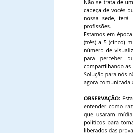
Não se trata de um
cabeça de vocês q
nossa sede, terá
profissões.
Estamos em época d
(três) a 5 (cinco) 
número de visualiz
para perceber q
compartilhando as 
Solução para nós nã
agora comunicada a
OBSERVAÇÃO:
 Est
entender como razo
que usaram mídias
políticos para to
liberados das prova