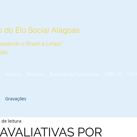
 do Elo Social Alagoas
ssando o Brasil a Limpo"
990
História
Diretoria
Autoridades Notificadas
CSRP-AL
LZS
Gravações
 de leitura
AVALIATIVAS POR