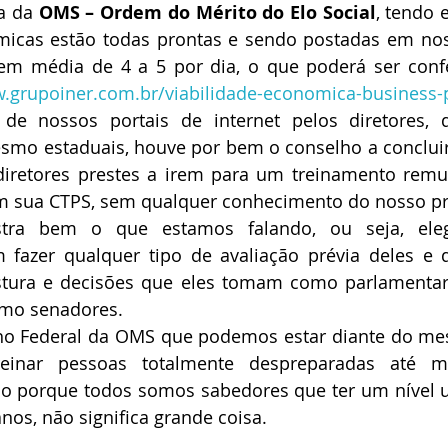
a da 
OMS – Ordem do Mérito do Elo Social
, tendo 
micas estão todas prontas e sendo postadas em noss
 em média de 4 a 5 por dia, o que poderá ser confe
w.grupoiner.com.br/viabilidade-economica-business-
 de nossos portais de internet pelos diretores, qu
esmo estaduais, houve por bem o conselho a conclui
diretores prestes a irem para um treinamento remun
em sua CTPS, sem qualquer conhecimento do nosso pr
stra bem o que estamos falando, ou seja, ele
 fazer qualquer tipo de avaliação prévia deles e d
tura e decisões que eles tomam como parlamentar
omo senadores.
ho Federal da OMS que podemos estar diante do me
einar pessoas totalmente despreparadas até 
 porque todos somos sabedores que ter um nível uni
anos, não significa grande coisa.