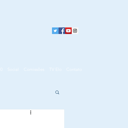
10
Social
Comissões
TV Elo
Contato