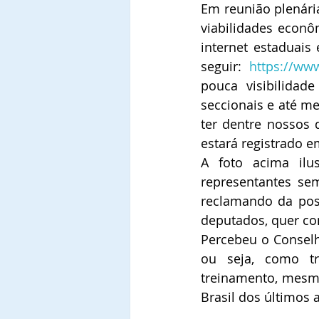
Em reunião plenári
viabilidades econô
internet estaduais
seguir: 
https://ww
pouca visibilidade
seccionais e até m
ter dentre nossos 
estará registrado 
A foto acima ilu
representantes sem
reclamando da pos
deputados, quer c
Percebeu o Consel
ou seja, como tr
treinamento, mesmo
Brasil dos últimos 