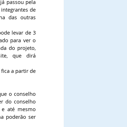
á passou pela 
ntegrantes de 
a das outras 
de levar de 3 
ado para ver o 
a do projeto, 
te, que dirá 
ca a partir de 
que o conselho 
r do conselho 
s e até mesmo 
a poderão ser 