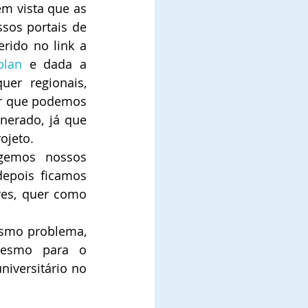
em vista que as 
os portais de 
rido no link a 
plan
e dada a 
er regionais, 
r que podemos 
erado, já que 
ojeto.
gemos nossos 
epois ficamos 
es, quer como 
smo problema, 
mesmo para o 
versitário no 