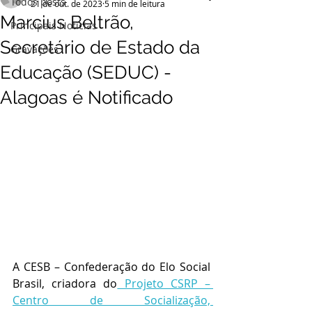
Todos posts
21 de out. de 2023
5 min de leitura
Marcius Beltrão,
Principais Notícias
Secretário de Estado da
Gravações
Educação (SEDUC) -
Alagoas é Notificado
A CESB – Confederação do Elo Social 
Brasil, criadora do
 Projeto CSRP – 
Centro de Socialização, 