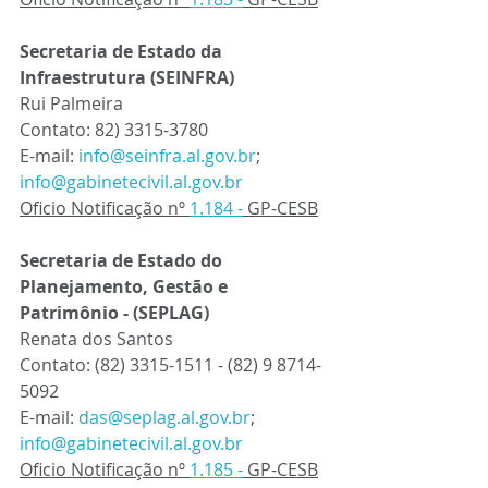
Secretaria de Estado da 
Infraestrutura (SEINFRA) 
Rui Palmeira 
Contato: 82) 3315-3780
E-mail:
info@seinfra.al.gov.br
; 
info@gabinetecivil.al.gov.br
Oficio Notificação nº 
1.184 -
 GP-CESB
Secretaria de Estado do 
Planejamento, Gestão e 
Patrimônio - (SEPLAG)
Renata dos Santos
Contato: 
(82) 3315-1511
 - (82) 9 8714-
5092
E-mail:
das@seplag.al.gov.br
; 
info@gabinetecivil.al.gov.br
Oficio Notificação nº 
1.185 -
 GP-CESB