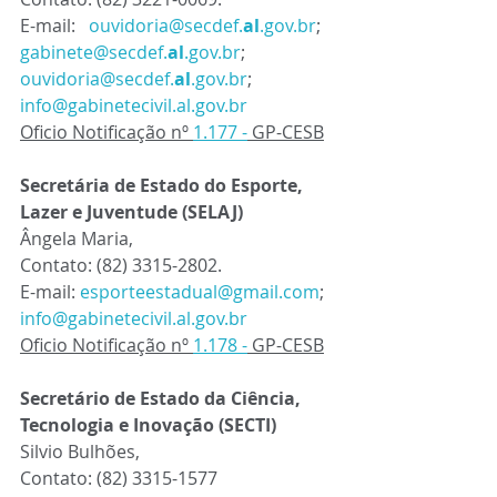
E-mail:  
ouvidoria@secdef.
al
.gov.br
; 
gabinete@secdef.
al
.gov.br
; 
ouvidoria@secdef.
al
.gov.br
; 
info@gabinetecivil.al.gov.br
Oficio Notificação nº 
1.177 -
 GP-CESB
Secretária de Estado do Esporte, 
Lazer e Juventude (SELAJ)
Ângela Maria, 
Contato: (82) 3315-2802.
E-mail: 
esporteestadual@gmail.com
; 
info@gabinetecivil.al.gov.br
Oficio Notificação nº 
1.178 -
 GP-CESB
Secretário de Estado da Ciência, 
Tecnologia e Inovação (SECTI)
Silvio Bulhões,
Contato: (82) 3315-1577