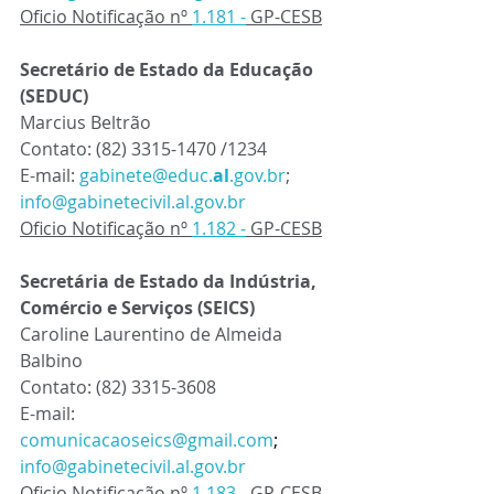
Oficio Notificação nº 
1.181 -
 GP-CESB
Secretário de Estado da Educação 
(SEDUC) 
Marcius Beltrão
Contato: 
(82) 3315-1470 /1234
E-mail: 
gabinete@educ.
al
.gov.br
; 
info@gabinetecivil.al.gov.br
Oficio Notificação nº 
1.182 -
 GP-CESB
Secretária de Estado da Indústria, 
Comércio e Serviços (SEICS) 
Caroline Laurentino de Almeida 
Balbino
Contato:
 (82) 3315-3608
E-mail: 
comunicacaoseics@gmail.com
; 
info@gabinetecivil.al.gov.br
Oficio Notificação nº 
1.183 -
 GP-CESB