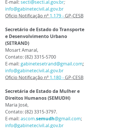
E-mail: 
secti@secti.al.gov.br
;
info@gabinetecivil.al.gov.br
Oficio Notificação nº 
1.179 -
 GP-CESB
Secretário de Estado do Transporte 
e Desenvolvimento Urbano 
(SETRAND)
Mosart Amaral, 
Contato: 
(82) 3315-5700
E-mail: 
gabinetesetrand@gmail.com
; 
info@gabinetecivil.al.gov.br
Oficio Notificação nº 
1.180 -
 GP-CESB
Secretária de Estado da Mulher e 
Direitos Humanos (SEMUDH)
Maria José, 
Contato: 
(82) 3315-3797. 
E-mail: 
ascom.
semudh
@gmail.com
; 
info@gabinetecivil.al.gov.br