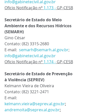
info@gabinetecivil.al.gov.br
Oficio Notificação nº 
1.173 -
 GP-CESB
Secretário de Estado do Meio 
Ambiente e dos Recursos Hídricos 
(SEMARH)
Gino César
Contato: (82) 3315-2680
E-mail:  
semarh
@
semarh
.
al
.gov.br
; 
info@gabinetecivil.al.gov.br
Oficio Notificação nº 
1.174 -
 GP-CESB
Secretário de Estado de Prevenção 
à Violência (SEPREV) 
Kelmann Vieira de Oliveira 
Contato: (82) 3221-2471
E-mail:  
kelmann.vieira@seprev.al.gov.br
; 
andremoita@seprev.al.gov.br
; 