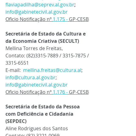
flaviapadilha@seprev.al.gov.br
; 
info@gabinetecivil.al.gov.br
Oficio Notificação nº 
1.175 -
 GP-CESB
Secretária de Estado da Cultura e 
da Economia Criativa (SECULT)
Mellina Torres de Freitas, 
Contato: 
(82)3315-7889 / 3315-7875 / 
3315-6551
E-mail:  
mellina.freitas@cultura.al
; 
info@cultura.al.gov.br
; 
info@gabinetecivil.al.gov.br
Oficio Notificação nº 
1.176 -
 GP-CESB
Secretária de Estado da Pessoa 
com Deficiência e Cidadania 
(SEPDEC)
Aline Rodrigues dos Santos
Contato: (82) 3221-0069.