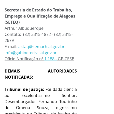
Secretaria de Estado do Trabalho, 
Emprego e Qualificação de Alagoas 
(SETEQ)
Arthur Albuquerque, 
Contato:
(82) 3315-1872
 - 
(82) 3315-
2679
E-mail:
astaq@semarh.al.gov.br
; 
info@gabinetecivil.al.gov.br
Oficio Notificação nº 
1.188 -
 GP-CESB
DEMAIS AUTORIDADES 
NOTIFICADAS:
Tribunal de Justiça:
 Foi dada ciência 
ao Excelentíssimo Senhor, 
Desembargador Fernando Tourinho 
de Omena Souza, digníssimo 
presidente do Tribunal de Justiça do 