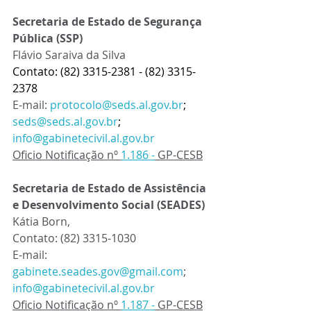
Secretaria de Estado de Segurança 
Pública (SSP) 
Flávio Saraiva da Silva
Contato: (82) 3315-2381 - (82) 3315-
2378 
E-mail:
protocolo@seds.al.gov.br
;  
seds@seds.al.gov.br
; 
info@gabinetecivil.al.gov.br
Oficio Notificação nº 
1.186 -
 GP-CESB
Secretaria de Estado de Assistência 
e Desenvolvimento Social (SEADES) 
Kátia Born, 
Contato: (82) 3315-1030
E-mail:
gabinete.seades.gov@gmail.com
; 
info@gabinetecivil.al.gov.br
Oficio Notificação nº 
1.187 -
 GP-CESB