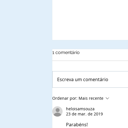
1 comentário
Escreva um comentário
Autoridades municipais do
Ordenar por:
Mais recente
Estado de Alagoas, que já
confirmaram a presença
heloisamsouza
23 de mar. de 2019
nas solenidades de outorga
de Títulos de
Parabéns!
Comendadores e