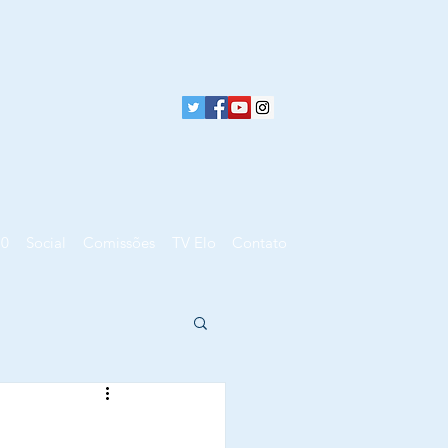
10
Social
Comissões
TV Elo
Contato