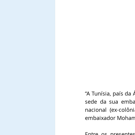
“A Tunísia, país da
sede da sua embai
nacional (ex-colôn
embaixador Mohamed
Entre os presente