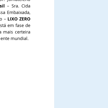
sil
 – Sra. Cida 
sa Embaixada, 
o – 
LIXO ZERO 
stá em fase de 
mais certeira 
iente mundial.