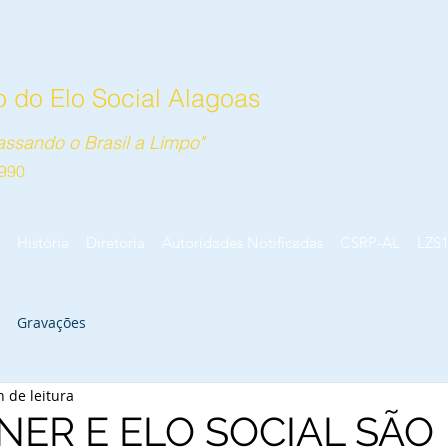
 do Elo Social Alagoas
ssando o Brasil a Limpo"
990
História
Diretoria
Autoridades Notificadas
CSRP-AL
LZS
Gravações
n de leitura
NER E ELO SOCIAL SÃO