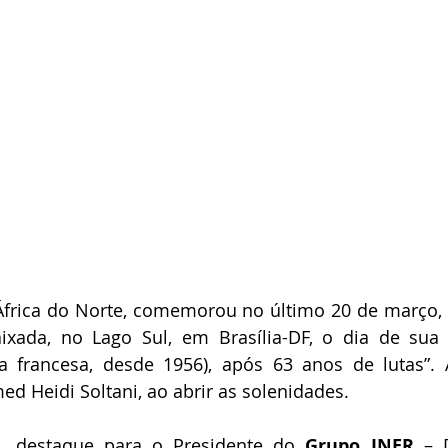
 África do Norte, comemorou no último 20 de março, e
xada, no Lago Sul, em Brasília-DF, o dia de sua 
ia francesa, desde 1956), após 63 anos de lutas”. 
 Heidi Soltani, ao abrir as solenidades.
s, destaque para o Presidente do
 Grupo INER 
– 