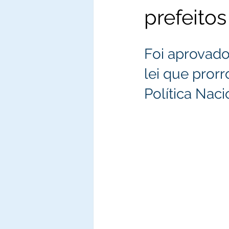
prefeito
Foi aprovado
lei que pror
Política Nac