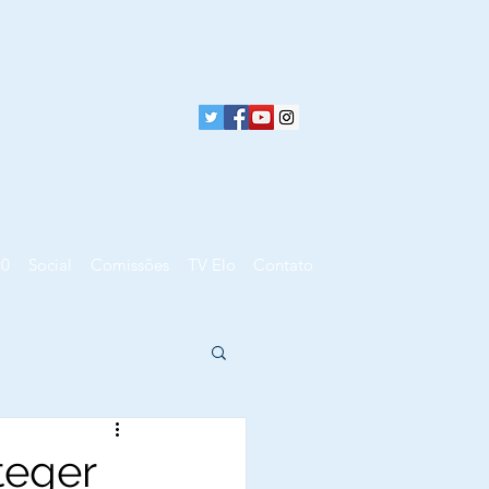
10
Social
Comissões
TV Elo
Contato
teger