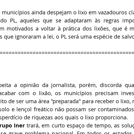
s municípios ainda despejam o lixo em vazadouros cl
do PL, aqueles que se adaptaram às regras impo
m motivados a voltar à prática dos lixões, que é m
 que ignoraram a lei, o PL será uma espécie de salv
=============================================
peita a opinião da jornalista, porém, discorda q
acabar com o lixão, os municípios precisam invest
eito de ser uma área "preparada" para receber o lixo, 
solo e lençol freático não possam ser contaminados
erdício de riquezas aos quais o lixo proporciona. 
rupo Iner
 trará, em curto espaço de tempo, as soluçõ
sse grave problema nacional. Em todos os estados d