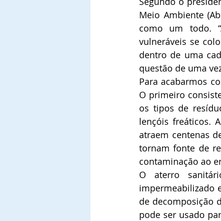
Segundo o presiden
Meio Ambiente (Abr
como um todo. “A
vulneráveis se col
dentro de uma cadei
questão de uma vez”
Para acabarmos com 
O primeiro consist
os tipos de resíd
lençóis freáticos. 
atraem centenas de
tornam fonte de re
contaminação ao en
O aterro sanitá
impermeabilizado 
de decomposição do
pode ser usado para