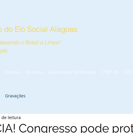
 do Elo Social Alagoas
ssando o Brasil a Limpo"
990
História
Diretoria
Autoridades Notificadas
CSRP-AL
LZS
Gravações
 de leitura
A! Congresso pode pro