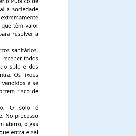
rio Público de 
l à sociedade 
extremamente 
que têm valor 
ara resolver a 
os sanitários. 
 receber todos 
do solo e dos 
tra. Os lixões 
vendidos e se 
rrem risco de 
o. O solo é 
. No processo 
 aterro, o gás 
ue entra e sai 