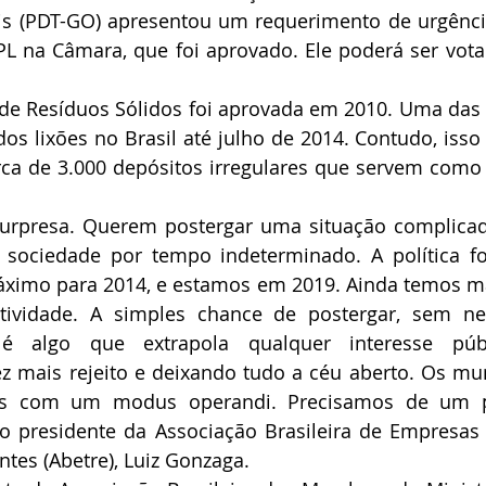
ais (PDT-GO) apresentou um requerimento de urgênci
PL na Câmara, que foi aprovado. Ele poderá ser vota
l de Resíduos Sólidos foi aprovada em 2010. Uma das
 dos lixões no Brasil até julho de 2014. Contudo, isso
rca de 3.000 depósitos irregulares que servem como 
urpresa. Querem postergar uma situação complicad
 sociedade por tempo indeterminado. A política fo
ximo para 2014, e estamos em 2019. Ainda temos ma
tividade. A simples chance de postergar, sem n
, é algo que extrapola qualquer interesse públ
z mais rejeito e deixando tudo a céu aberto. Os mu
as com um modus operandi. Precisamos de um p
 o presidente da Associação Brasileira de Empresas
ntes (Abetre), Luiz Gonzaga.