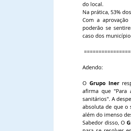
do local.
Na prática, 53% do
Com a aprovação 
poderão se sentire
caso dos municípios
 ===============
Adendo: 
O 
Grupo Iner
 res
afirma que "Para 
sanitários". A desp
absoluta de que o 
além do imenso desp
Sabedor disso, O 
G
para se resolver e