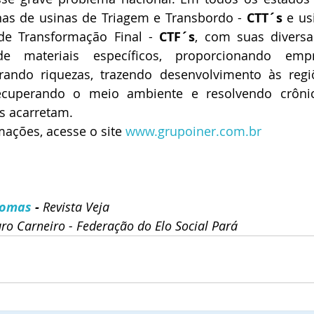
as de usinas de Triagem e Transbordo - 
CTT´s
 e us
de Transformação Final - 
CTF´s
, com suas diversa
e materiais específicos, proporcionando empre
rando riquezas, trazendo desenvolvimento às regiõ
ecuperando o meio ambiente e resolvendo crônic
es acarretam. 
ações, acesse o site 
www.grupoiner.com.br
homas
 - 
Revista Veja
ro Carneiro - Federação do Elo Social Pará