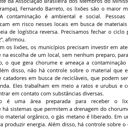
te da Associação Brasileira dos Membros do Ministé
ampa), Fernando Barreto, os lixões são o maior ma
 contaminação é ambiental e social. Pessoas 
ocam em risco nesses locais em busca de materiais 
a de logística reversa. Precisamos fechar o ciclo p
, afirmou. 
os lixões, os municípios precisam investir em aterr
e na escolha de um local, sem nenhum preparo, para
uo, o que gera chorume e ameaça a contaminação 
Além disso, não há controle sobre o material que en
 catadores em busca de recicláveis, que podem ser 
nda. Eles trabalham em meio a ratos e urubus e co
trar em contato com substâncias diversas.
rio é uma área preparada para receber o lix
e há sistemas que permitem a drenagem do chorume
 material orgânico, o gás metano é liberado. Em um
 produzir energia. Além disso, há controle sobre o q