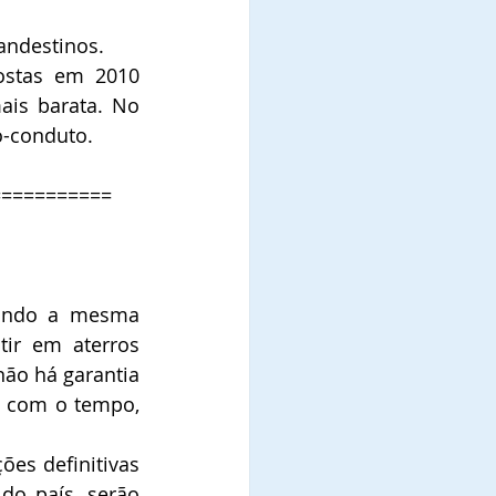
andestinos.
stas em 2010 
ais barata. No 
o-conduto.
===========
uando a mesma 
ir em aterros 
não há garantia 
 com o tempo, 
es definitivas 
o país, serão 