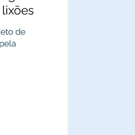
lixões
eto de 
pela 