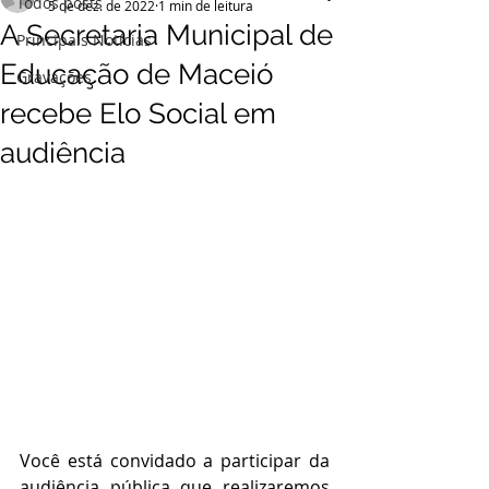
Todos posts
5 de dez. de 2022
1 min de leitura
A Secretaria Municipal de
Principais Notícias
Educação de Maceió
Gravações
recebe Elo Social em
audiência
Você está convidado a participar da 
audiência pública que realizaremos 